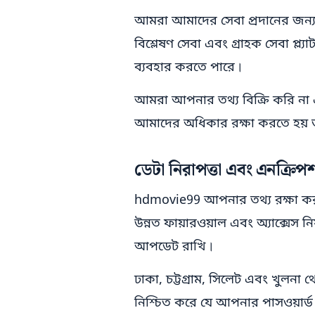
আমরা আমাদের সেবা প্রদানের জন্য প
বিশ্লেষণ সেবা এবং গ্রাহক সেবা প্ল্
ব্যবহার করতে পারে।
আমরা আপনার তথ্য বিক্রি করি না এ
আমাদের অধিকার রক্ষা করতে হয়
ডেটা নিরাপত্তা এবং এনক্রিপ
hdmovie99 আপনার তথ্য রক্ষা করতে
উন্নত ফায়ারওয়াল এবং অ্যাক্সেস ন
আপডেট রাখি।
ঢাকা, চট্টগ্রাম, সিলেট এবং খু
নিশ্চিত করে যে আপনার পাসওয়ার্ড