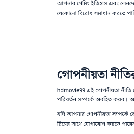
আপনার গেমিং ইতিহাস এবং লেনদেন র
যেকোনো বিরোধ সমাধান করতে পারি। 
গোপনীয়তা নীত
hdmovie99 এই গোপনীয়তা নীতি 
পরিবর্তন সম্পর্কে অবহিত করব। আপ
যদি আপনার গোপনীয়তা সম্পর্কে ক
টিমের সাথে যোগাযোগ করতে পারেন।