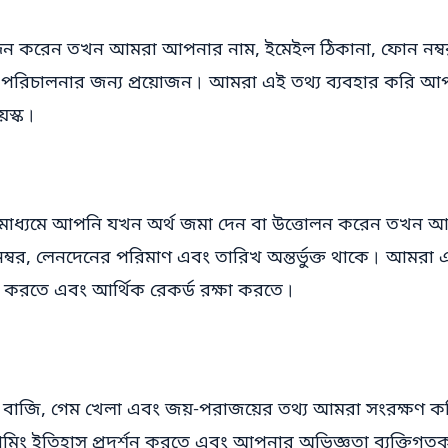
ন করেন তখন আমরা আপনার নাম, ইমেইল ঠিকানা, ফোন নম্বর
ং পরিচালনার জন্য প্রয়োজন। আমরা এই তথ্য ব্যবহার করি আ
়স্ক।
াধ্যমে আপনি যখন অর্থ জমা দেন বা উত্তোলন করেন তখন আম
বর, লেনদেনের পরিমাণ এবং তারিখ অন্তর্ভুক্ত থাকে। আমরা এ
রোধ করতে এবং আর্থিক রেকর্ড রক্ষা করতে।
বাজি, গেম খেলা এবং জয়-পরাজয়ের তথ্য আমরা সংরক্ষণ কর
 গেমিং ইতিহাস প্রদর্শন করতে এবং আপনার অভিজ্ঞতা ব্যক্তিগ