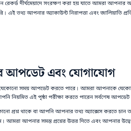
েকর্ড দীর্ঘমেয়াদে সংরক্ষণ করা হয় যাতে আমরা আপনার অ্যা
এই তথ্য আপনার অ্যাকাউন্ট নিরাপত্তা এবং জালিয়াতি প্রতির
ির আপডেট এবং যোগাযোগ
যেকোনো সময় আপডেট করতে পারে। আমরা আপনাকে যেকোনো গ
নি নিয়মিত এই পৃষ্ঠা পরীক্ষা করতে পারেন সর্বশেষ আপডেট 
োনো প্রশ্ন থাকে বা আপনি আপনার তথ্য অ্যাক্সেস করতে চান
 আমরা আপনার সমস্ত প্রশ্নের উত্তর দিতে এবং আপনার উদ্বেগ