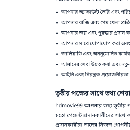
আপনার অ্যাকাউন্ট তৈরি এবং পরি
আপনার বাজি এবং গেম খেলা প্রক্রি
আপনার জয় এবং পুরস্কার প্রদান ক
আপনার সাথে যোগাযোগ করা এবং গ্
জালিয়াতি এবং অননুমোদিত কার্য
আমাদের সেবা উন্নত করা এবং নতুন 
আইনি এবং নিয়ন্ত্রক প্রয়োজনীয়ত
তৃতীয় পক্ষের সাথে তথ্য শেয়
hdmovie99 আপনার তথ্য তৃতীয় পক্
মতো পেমেন্ট প্রদানকারীদের সাথে আ
প্রদানকারীরা তাদের নিজস্ব গোপন