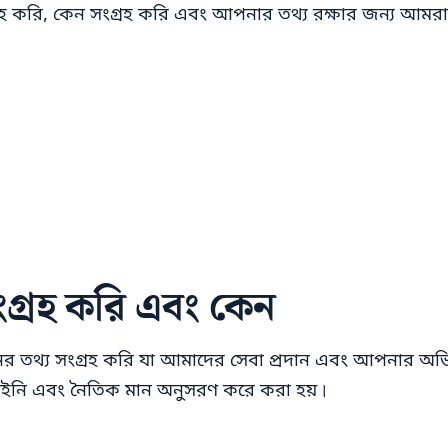
গ্রহ করি, কেন সংগ্রহ করি এবং আপনার তথ্য রক্ষার জন্য আমর
ংগ্রহ করি এবং কেন
 তথ্য সংগ্রহ করি যা আমাদের সেবা প্রদান এবং আপনার অভি
া আইনি এবং নৈতিক মান অনুসরণ করে করা হয়।