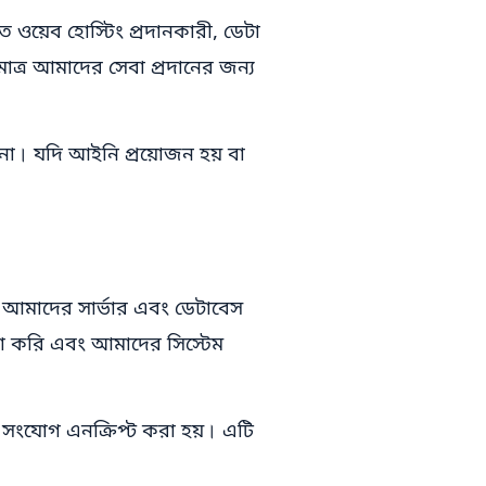
 ওয়েব হোস্টিং প্রদানকারী, ডেটা
ুমাত্র আমাদের সেবা প্রদানের জন্য
না। যদি আইনি প্রয়োজন হয় বা
। আমাদের সার্ভার এবং ডেটাবেস
ালনা করি এবং আমাদের সিস্টেম
ংযোগ এনক্রিপ্ট করা হয়। এটি