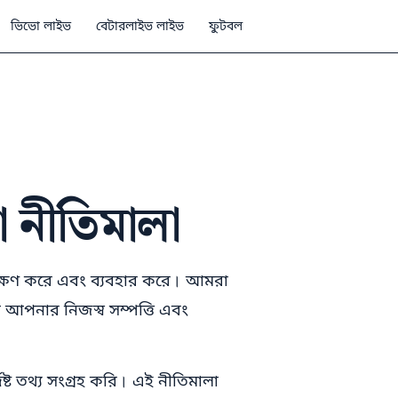
ভিভো লাইভ
বেটারলাইভ লাইভ
ফুটবল
ষা নীতিমালা
রক্ষণ করে এবং ব্যবহার করে। আমরা
টা আপনার নিজস্ব সম্পত্তি এবং
ট তথ্য সংগ্রহ করি। এই নীতিমালা