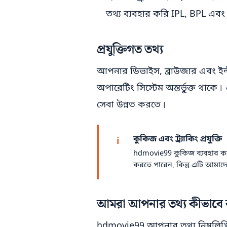
তথ্য ব্যবহার করি IPL, BPL এ
প্রযুক্তিগত তথ্য
আপনার ডিভাইস, ব্রাউজার এবং ইন
অপারেটিং সিস্টেম অন্তর্ভুক্ত থাক
সেবা উন্নত করতে।
কুকিজ এবং ট্র্যাকিং প্রযুক্তি
i
hdmovie99 কুকিজ ব্যবহার ক
করতে পারেন, কিন্তু এটি আমাদের
আমরা আপনার তথ্য কীভাবে ব
hdmovie99 আপনার তথ্য নিম্নলিখিত