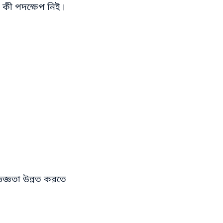
া কী পদক্ষেপ নিই।
জ্ঞতা উন্নত করতে